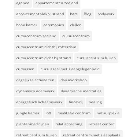
agenda
appartementen zeeland
appartement vlakbij strand
bars
Blog
bodywork
boho kamer
ceremonies
chillen
cursucentrum zeeland
cursuscentrum
cursuscentrum dichtbij rotterdam
cursuscentrum dicht bij strand
cursuscentrum huren
cursussen
cursuszaal met slaapgelegenheid
dagelijkse activiteiten
dansworkshop
dynamisch ademwerk
dynamische meditaties
energetisch lichaamswerk
fincavrij
healing
jungle kamer
loft
meditatie centrum
natuurplekje
plantenmedicijnen
relatiecoaching
retreat center
retreat centrum huren
retreat centrum met slaapplaats