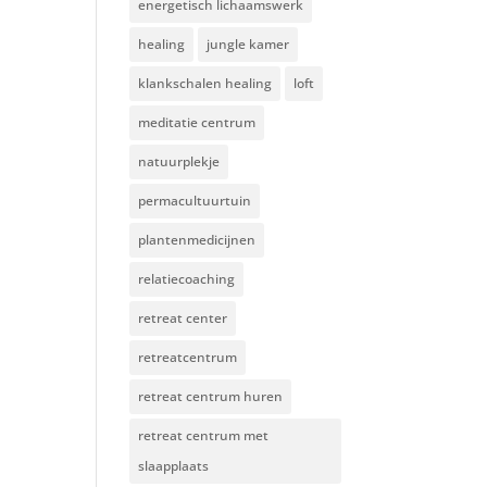
energetisch lichaamswerk
healing
jungle kamer
klankschalen healing
loft
meditatie centrum
natuurplekje
permacultuurtuin
plantenmedicijnen
relatiecoaching
retreat center
retreatcentrum
retreat centrum huren
retreat centrum met
slaapplaats