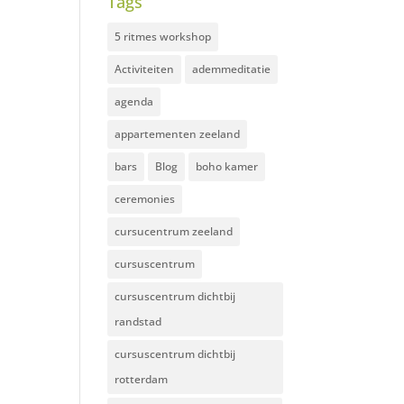
Tags
5 ritmes workshop
Activiteiten
ademmeditatie
agenda
appartementen zeeland
bars
Blog
boho kamer
ceremonies
cursucentrum zeeland
cursuscentrum
cursuscentrum dichtbij
randstad
cursuscentrum dichtbij
rotterdam